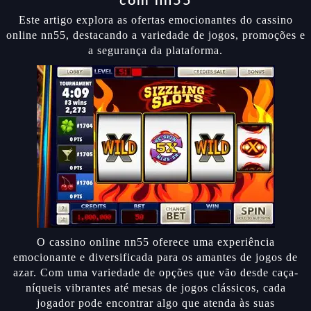
com nn55
Este artigo explora as ofertas emocionantes do cassino
online nn55, destacando a variedade de jogos, promoções e
a segurança da plataforma.
O cassino online nn55 oferece uma experiência
emocionante e diversificada para os amantes de jogos de
azar. Com uma variedade de opções que vão desde caça-
níqueis vibrantes até mesas de jogos clássicos, cada
jogador pode encontrar algo que atenda às suas