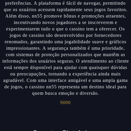
preferências. A plataforma é fácil de navegar, permitindo
que os usuários acessem rapidamente seus jogos favoritos.
Além disso, nn55 promove bônus e promoções atraentes,
incentivando novos jogadores a se inscreverem e
experimentarem tudo o que o cassino tem a oferecer. Os
jogos de cassino são desenvolvidos por fornecedores
renomados, garantindo uma jogabilidade suave e gráficos
impressionantes. A segurança também é uma prioridade,
com sistemas de proteção personalizados que mantêm as
informações dos usuários seguras. O atendimento ao cliente
está sempre disponível para ajudar com quaisquer dúvidas
ou preocupações, tornando a experiência ainda mais
agradável. Com uma interface amigável e uma ampla gama
de jogos, o cassino nn55 representa um destino ideal para
quem busca emoção e diversão.
9000