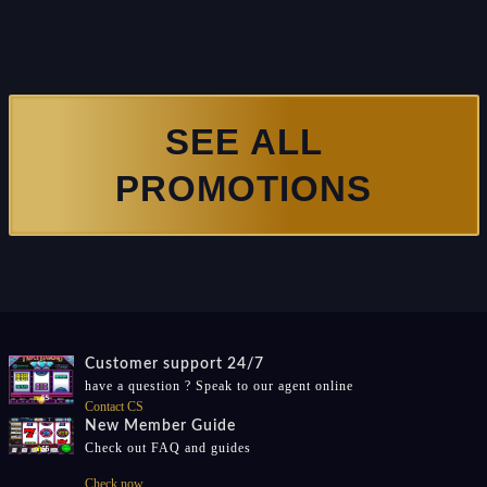
SEE ALL
PROMOTIONS
Customer support 24/7
have a question ? Speak to our agent online
Contact CS
New Member Guide
Check out FAQ and guides
Check now