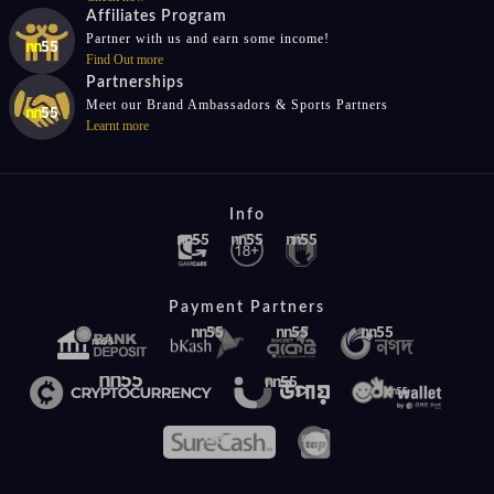
Affiliates Program
Partner with us and earn some income!
Find Out more
Partnerships
Meet our Brand Ambassadors & Sports Partners
Learnt more
Info
Payment Partners