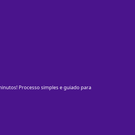
minutos! Processo simples e guiado para