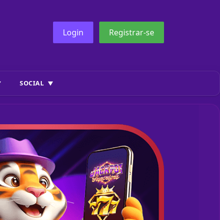
Login
Registrar-se
SOCIAL