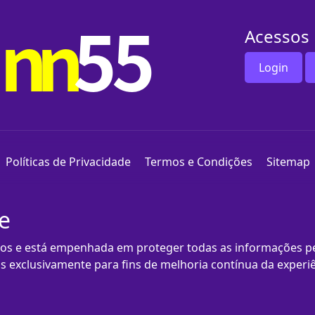
Acessos
Login
Políticas de Privacidade
Termos e Condições
Sitemap
de
rios e está empenhada em proteger todas as informações p
os exclusivamente para fins de melhoria contínua da experi