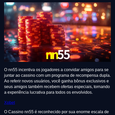
O nn55 incentiva os jogadores a convidar amigos para se
juntar ao cassino com um programa de recompensa dupla.
Ao referir novos usuários, você ganha bônus exclusivos e
seus amigos também recebem ofertas especiais, tornando
a experiência lucrativa para todos os envolvidos.
Xpbet
O Cassino nn55 é reconhecido por sua enorme escala de