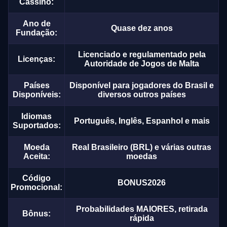
Cassino:
Ano de
Quase dez anos
Fundação:
Licenciado e regulamentado pela
Licenças:
Autoridade de Jogos de Malta
Países
Disponível para jogadores do Brasil e
Disponíveis:
diversos outros países
Idiomas
Português, Inglês, Espanhol e mais
Suportados:
Moeda
Real Brasileiro (BRL) e várias outras
Aceita:
moedas
Código
BONUS2026
Promocional:
Probabilidades MAIORES, retirada
Bônus:
rápida